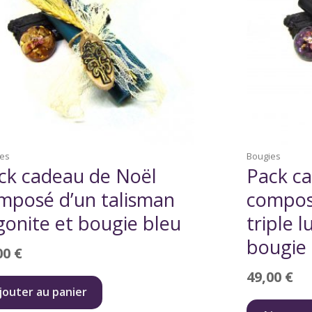
ies
Bougies
ck cadeau de Noël
Pack c
mposé d’un talisman
compos
gonite et bougie bleu
triple l
bougie 
00
€
49,00
€
jouter au panier