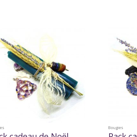
ies
Bougies
ck cadeau de Noël
Pack c