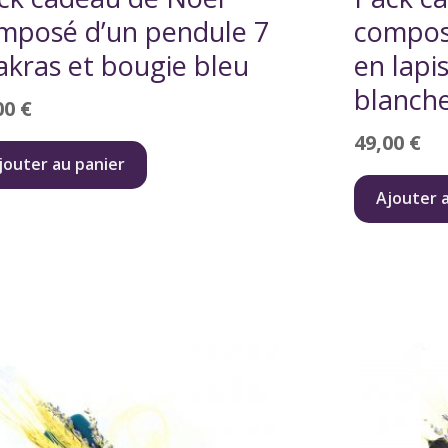
mposé d’un pendule 7
compos
akras et bougie bleu
en lapis
blanch
00
€
49,00
€
jouter au panier
Ajouter 