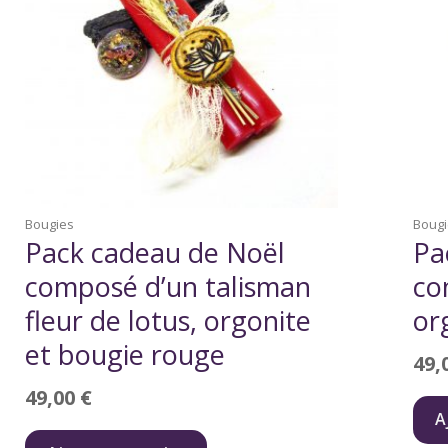
Bougies
Boug
Pack cadeau de Noël
Pa
composé d’un talisman
co
fleur de lotus, orgonite
or
et bougie rouge
49,
49,00
€
A