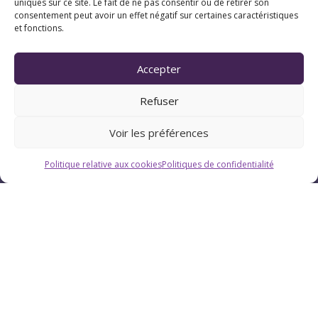
uniques sur ce site. Le fait de ne pas consentir ou de retirer son
consentement peut avoir un effet négatif sur certaines caractéristiques
et fonctions.
Horaires
Du lundi au vendredi : 9h-12h / 13h-18h
Accepter
Refuser
Le samedi : 9h-12h
Voir les préférences
Politique relative aux cookies
Politiques de confidentialité