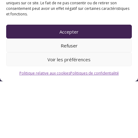
uniques sur ce site. Le fait de ne pas consentir ou de retirer son
consentement peut avoir un effet négatif sur certaines caractéristiques
et fonctions.
Horaires
Du lundi au vendredi : 9h-12h / 13h-18h
Accepter
Le samedi : 9h-12h
Refuser
Voir les préférences
Politique relative aux cookies
Politiques de confidentialité