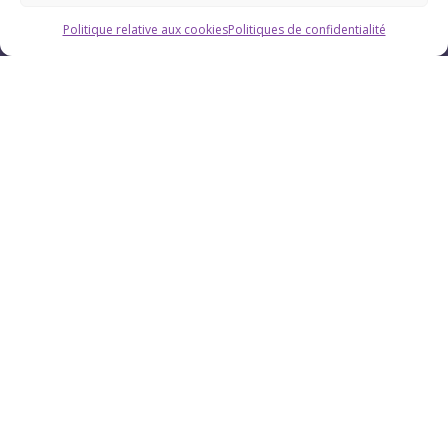
Politique relative aux cookies
Politiques de confidentialité
Horaires
Du lundi au vendredi : 9h-12h / 13h-18h
Le samedi : 9h-12h