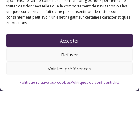
appareils. Le fait de consentir à ces technologies nous permettra de
traiter des données telles que le comportement de navigation ou les ID
uniques sur ce site. Le fait de ne pas consentir ou de retirer son
consentement peut avoir un effet négatif sur certaines caractéristiques
et fonctions.
Horaires
Accepter
Du lundi au vendredi : 9h-12h / 13h-18h
Refuser
Le samedi : 9h-12h
Voir les préférences
Politique relative aux cookies
Politiques de confidentialité