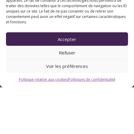
appareils. Le fait de consentir à ces technologies nous permettra de
traiter des données telles que le comportement de navigation ou les ID
uniques sur ce site. Le fait de ne pas consentir ou de retirer son
consentement peut avoir un effet négatif sur certaines caractéristiques
et fonctions.
Horaires
Accepter
Du lundi au vendredi : 9h-12h / 13h-18h
Refuser
Le samedi : 9h-12h
Voir les préférences
Politique relative aux cookies
Politiques de confidentialité