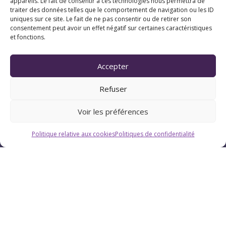
appareils. Le fait de consentir à ces technologies nous permettra de
traiter des données telles que le comportement de navigation ou les ID
uniques sur ce site. Le fait de ne pas consentir ou de retirer son
consentement peut avoir un effet négatif sur certaines caractéristiques
et fonctions.
Horaires
Accepter
Du lundi au vendredi : 9h-12h / 13h-18h
Refuser
Le samedi : 9h-12h
Voir les préférences
Politique relative aux cookies
Politiques de confidentialité