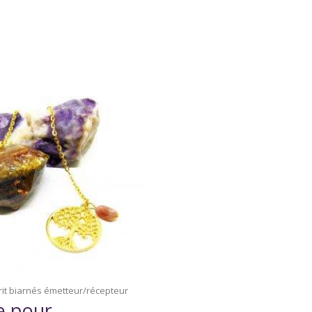
it biarnés émetteur/récepteur
e pour