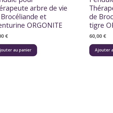
érapeute arbre de vie
Thérape
 Brocéliande et
de Broc
enturine ORGONITE
tigre 
00
€
60,00
€
jouter au panier
Ajouter 