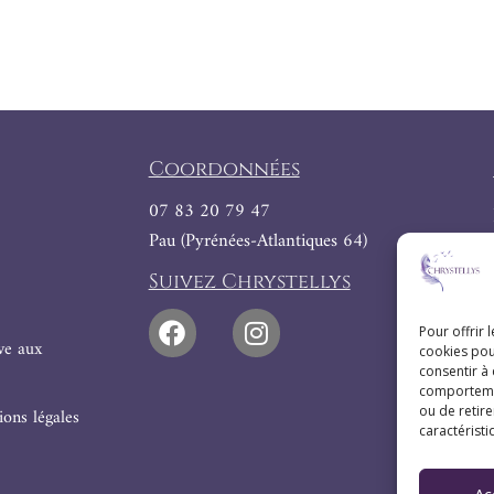
Coordonnées
07 83 20 79 47
Pau (Pyrénées-Atlantiques 64)
Suivez Chrystellys
Pour offrir 
ive aux
cookies pou
consentir à
comportement
ou de retire
ons légales
caractéristi
Ac