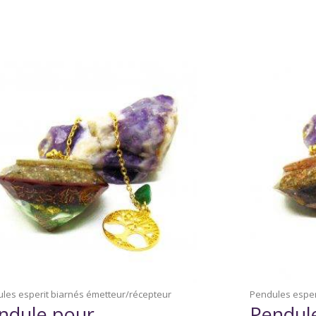
les esperit biarnés émetteur/récepteur
Pendules esper
ndule pour
Pendul