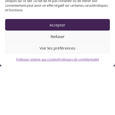
uniques sur ce site. Le fait de ne pas consentir ou de retirer son
consentement peut avoir un effet négatif sur certaines caractéristiques
et fonctions.
Horaires
Du lundi au vendredi : 9h-12h / 13h-18h
Accepter
Refuser
Le samedi : 9h-12h
Voir les préférences
Politique relative aux cookies
Politiques de confidentialité