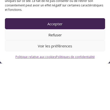
uniques sur ce site. Le fait de ne pas consentir ou de retirer son
consentement peut avoir un effet négatif sur certaines caractéristiques
et fonctions.
Horaires
Du lundi au vendredi : 9h-12h / 13h-18h
Accepter
Refuser
Le samedi : 9h-12h
Voir les préférences
Politique relative aux cookies
Politiques de confidentialité