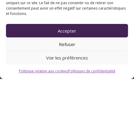
uniques sur ce site. Le fait de ne pas consentir ou de retirer son
consentement peut avoir un effet négatif sur certaines caractéristiques
et fonctions.
Horaires
Du lundi au vendredi : 9h-12h / 13h-18h
Accepter
Le samedi : 9h-12h
Refuser
Voir les préférences
Politique relative aux cookies
Politiques de confidentialité