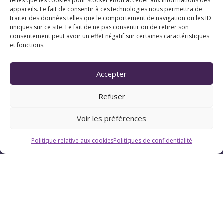
telles que les cookies pour stocker et/ou accéder aux informations des
appareils. Le fait de consentir à ces technologies nous permettra de
traiter des données telles que le comportement de navigation ou les ID
uniques sur ce site. Le fait de ne pas consentir ou de retirer son
consentement peut avoir un effet négatif sur certaines caractéristiques
et fonctions.
Horaires
Accepter
Du lundi au vendredi : 9h-12h / 13h-18h
Refuser
Le samedi : 9h-12h
Voir les préférences
Politique relative aux cookies
Politiques de confidentialité