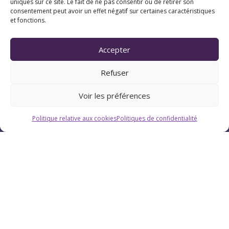
uniques sur ce site. Le fait de ne pas consentir ou de retirer son
consentement peut avoir un effet négatif sur certaines caractéristiques
et fonctions.
Horaires
Du lundi au vendredi : 9h-12h / 13h-18h
Accepter
Refuser
Le samedi : 9h-12h
Voir les préférences
Politique relative aux cookies
Politiques de confidentialité