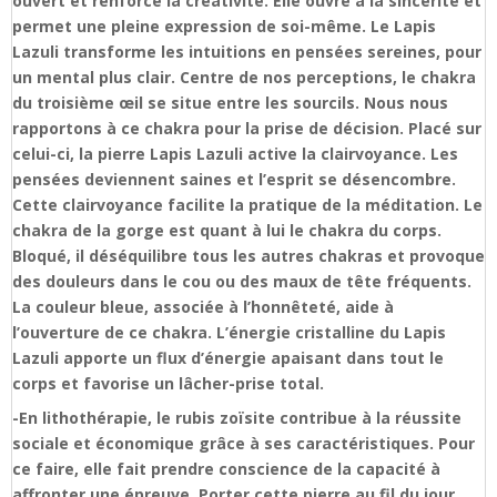
ouvert et renforce la créativité. Elle ouvre à la sincérité et
permet une pleine expression de soi-même. Le Lapis
Lazuli transforme les intuitions en pensées sereines, pour
un mental plus clair. Centre de nos perceptions, le chakra
du troisième œil se situe entre les sourcils. Nous nous
rapportons à ce chakra pour la prise de décision. Placé sur
celui-ci, la pierre Lapis Lazuli active la clairvoyance. Les
pensées deviennent saines et l’esprit se désencombre.
Cette clairvoyance facilite la pratique de la méditation. Le
chakra de la gorge est quant à lui le chakra du corps.
Bloqué, il déséquilibre tous les autres chakras et provoque
des douleurs dans le cou ou des maux de tête fréquents.
La couleur bleue, associée à l’honnêteté, aide à
l’ouverture de ce chakra. L’énergie cristalline du Lapis
Lazuli apporte un flux d’énergie apaisant dans tout le
corps et favorise un lâcher-prise total.
-En lithothérapie, le rubis zoïsite contribue à la réussite
sociale et économique grâce à ses caractéristiques. Pour
ce faire, elle fait prendre conscience de la capacité à
affronter une épreuve. Porter cette pierre au fil du jour