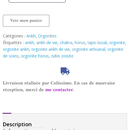
Voir mon panier
Catégories :
Ankh
,
Orgonites
Étiquettes :
ankh
,
ankh de vie
,
chakra
,
horus
,
lapis-lazuli
,
orgonite
,
orgonite ankh
,
orgonite ankh de vie
,
orgonite artisanal
,
orgonite
de soins
,
orgonite horus
,
rubis zoisite
Livraison réalisée par Colissimo. En cas de mauvaise
réception, merci de
me contacter
.
Description