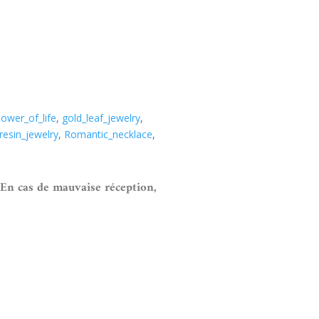
lower_of_life
,
gold_leaf_jewelry
,
resin_jewelry
,
Romantic_necklace
,
 En cas de mauvaise réception,