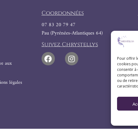
Coordonnées
07 83 20 79 47
Pau (Pyrénées-Atlantiques 64)
Suivez Chrystellys
Pour offrir 
ive aux
cookies pou
consentir à
comportement
ou de retire
ons légales
caractéristi
Ac