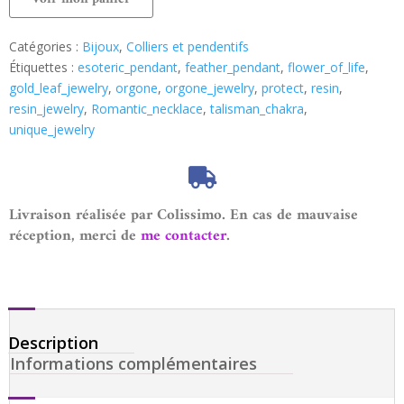
Catégories :
Bijoux
,
Colliers et pendentifs
Étiquettes :
esoteric_pendant
,
feather_pendant
,
flower_of_life
,
gold_leaf_jewelry
,
orgone
,
orgone_jewelry
,
protect
,
resin
,
resin_jewelry
,
Romantic_necklace
,
talisman_chakra
,
unique_jewelry
Livraison réalisée par Colissimo. En cas de mauvaise
réception, merci de
me contacter
.
Description
Informations complémentaires