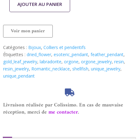
AJOUTER AU PANIER
Voir mon panier
Catégories :
Bijoux
,
Colliers et pendentifs
Étiquettes :
dried_flower
,
esoteric_pendant
,
feather_pendant
,
gold_leaf_jewelry
,
labradorite
,
orgone
,
orgone_jewelry
,
resin
,
resin_jewelry
,
Romantic_necklace
,
shellfish
,
unique_jewelry
,
unique_pendant
Livraison réalisée par Colissimo. En cas de mauvaise
réception, merci de
me contacter
.