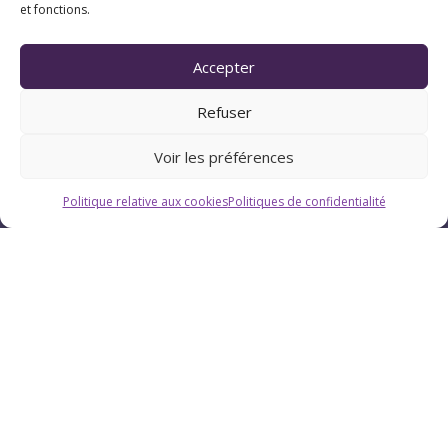
et fonctions.
Accepter
Coordonnées
Refuser
Voir les préférences
07 83 20 79 47
Politique relative aux cookies
Politiques de confidentialité
Pau (Pyrénées-Atlantiques 64)
Suivez Chrystellys