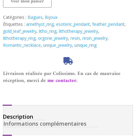
Voir mon panier
Catégories :
Bagues
,
Bijoux
Étiquettes :
amethyst_ring
,
esoteric_pendant
,
feather_pendant
,
gold_leaf_jewelry
,
litho_ring
,
lithotherapy_jewelry
,
lithotherapy_ring
,
orgone_jewelry
,
resin
,
resin_jewelry
,
Romantic_necklace
,
unique_jewelry
,
unique_ring
Livraison réalisée par Colissimo. En cas de mauvaise
réception, merci de
me contacter
.
Description
Informations complémentaires