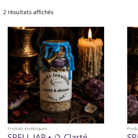
2 résultats affichés
Produits ésotériques
Produ
SPELL JAR • 🔮 Clarté
SP