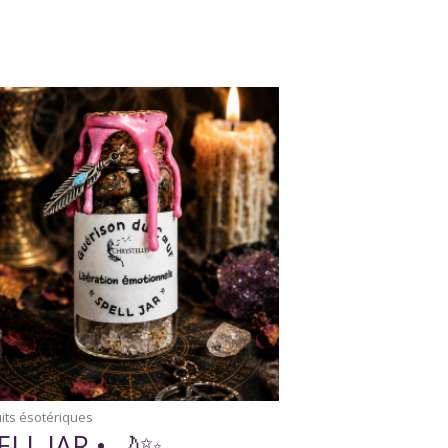
its ésotériques
ELL JAR • 🌙✨